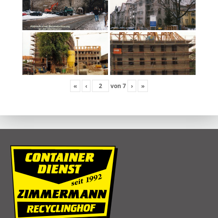
«
‹
von
7
›
»