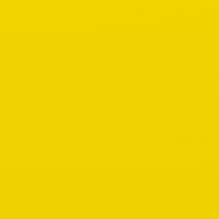
AGB
Containerdienst Zimmermann
Ernst-Claes-Str. 15
99974 Mühlhausen in Thüringen
Allgemeine Geschäftsbedingungen für Dienstleistungen des
Containerdienst Zimmermann, Mühlhausen in Thüringen
§ 1 Vertragsabschluß
Der Vertrag wird zwischen dem Besteller des Containers
(nachstehend Auftraggeber genannt) und der Firma
Containerdienst Zimmermann (nachstehend Unternehmen
genannt) geschlossen. Der Vertrag kommt durch die
Annahme der schriftlichen und oder mündlichen Bestellung
zu den nachfolgenden Bedingungen zustande.
Entgegenstehende Bedingungen des Auftraggebers werden